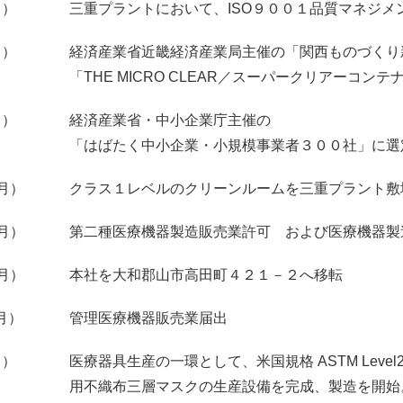
月）
三重プラントにおいて、ISO９００１品質マネジメ
月）
経済産業省近畿経済産業局主催の「関西ものづくり
「THE MICRO CLEAR／スーパークリアーコンテ
月）
経済産業省・中小企業庁主催の
「はばたく中小企業・小規模事業者３００社」に選
2月）
クラス１レベルのクリーンルームを三重プラント敷
1月）
第二種医療機器製造販売業許可 および医療機器製
2月）
本社を大和郡山市高田町４２１－２へ移転
月）
管理医療機器販売業届出
月）
医療器具生産の一環として、米国規格 ASTM Leve
用不織布三層マスクの生産設備を完成、製造を開始