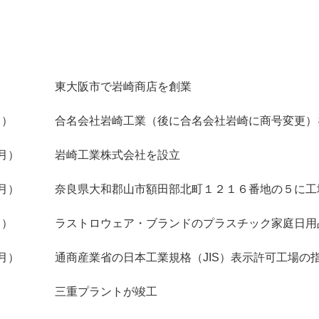
東大阪市で岩崎商店を創業
月）
合名会社岩崎工業（後に合名会社岩崎に商号変更）
1月）
岩崎工業株式会社を設立
1月）
奈良県大和郡山市額田部北町１２１６番地の５に工
月）
ラストロウェア・ブランドのプラスチック家庭日用
2月）
通商産業省の日本工業規格（JIS）表示許可工場の
）
三重プラントが竣工