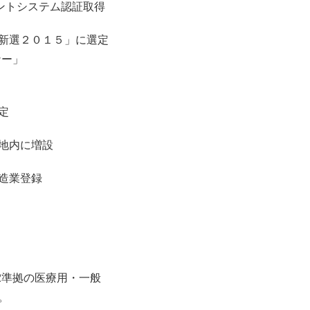
ントシステム認証取得
新選２０１５」に選定
ナー」
定
地内に増設
造業登録
l2準拠の医療用・一般
。