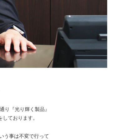
。
の名の通り『光り輝く製品』
をしております。
という事は不変で行って